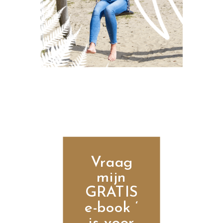
Vraag
mijn
GRATIS
e-book ‘