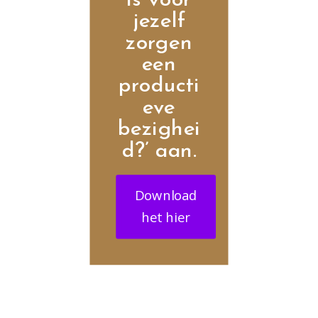
is voor
jezelf
zorgen
een
producti
eve
bezighei
d?’ aan.
Download
het hier