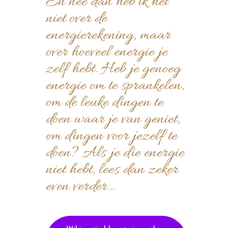
En nee dan heb ik het
niet over de
energierekening, maar
over hoeveel energie je
zelf hebt. Heb je genoeg
energie om te sprankelen,
om de leuke dingen te
doen waar je van geniet,
om dingen voor jezelf te
doen? Als je die energie
niet hebt, lees dan zeker
even verder…