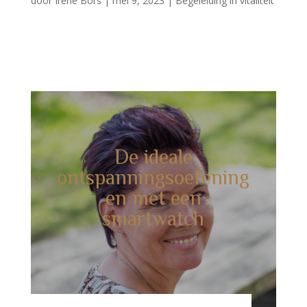
door
Irene Bors
|
mei 9, 2023
|
Begeleiding in vitaliteit
De ideale
ontspanningsoefening
en met een
smartwatch