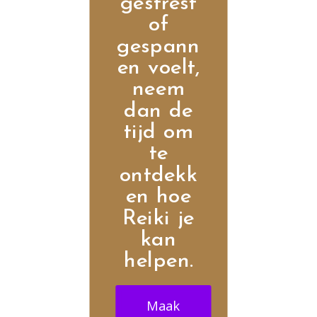
gestrest
of
gespann
en voelt,
neem
dan de
tijd om
te
ontdekk
en hoe
Reiki je
kan
helpen.
Maak