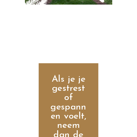
Als je je
gestrest
of
gespann
en voelt,
neem
dan de