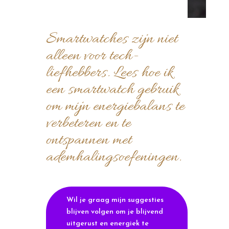
Smartwatches zijn niet
alleen voor tech-
liefhebbers. Lees hoe ik
een smartwatch gebruik
om mijn energiebalans te
verbeteren en te
ontspannen met
ademhalingsoefeningen.
Wil je graag mijn suggesties
blijven volgen om je blijvend
uitgerust en energiek te