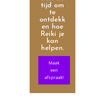
tijd om
te
ontdekk
en hoe
Reiki je
kan
helpen.
Maak
een
afspraak!