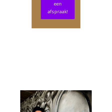
een
afspraak!