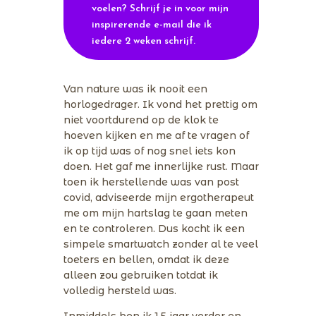
voelen? Schrijf je in voor mijn
inspirerende e-mail die ik
iedere 2 weken schrijf.
Van nature was ik nooit een
horlogedrager. Ik vond het prettig om
niet voortdurend op de klok te
hoeven kijken en me af te vragen of
ik op tijd was of nog snel iets kon
doen. Het gaf me innerlijke rust. Maar
toen ik herstellende was van post
covid, adviseerde mijn ergotherapeut
me om mijn hartslag te gaan meten
en te controleren. Dus kocht ik een
simpele smartwatch zonder al te veel
toeters en bellen, omdat ik deze
alleen zou gebruiken totdat ik
volledig hersteld was.
Inmiddels ben ik 1,5 jaar verder en