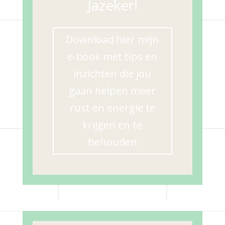
Jazeker!
Download hier mijn
e-book met tips en
inzichten die jou
gaan helpen meer
rust en energie te
krijgen en te
behouden