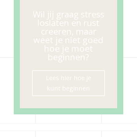
Wil jij graag stress
loslaten en rust
creeren, maar
weet je niet goed
hoe je moet
beginnen?
Lees hier hoe je
kunt beginnen