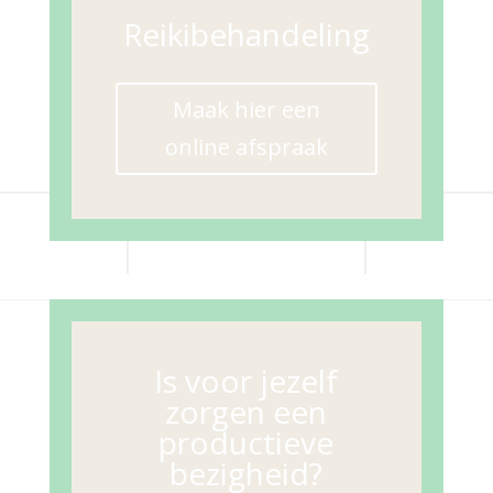
Reikibehandeling
Maak hier een
online afspraak
Is voor jezelf
zorgen een
productieve
bezigheid?