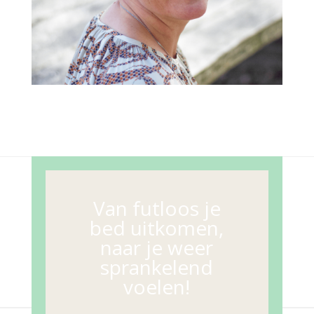
Van futloos je
bed uitkomen,
naar je weer
sprankelend
voelen!