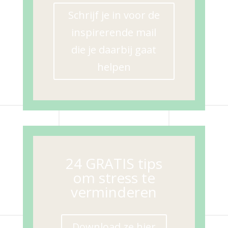
Schrijf je in voor de
inspirerende mail
die je daarbij gaat
helpen
24 GRATIS tips
om stress te
verminderen
Download ze hier