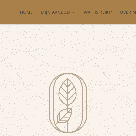
HOME
MIJN AANBOD
WAT IS REIKI?
OVER M