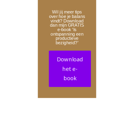
Wil jij meer tips
over hoe je balans
vindt? Download
dan mijn GRATIS
e-book ‘Is
ontspanning een
productieve
bezigheid?’
Download
het e-
book