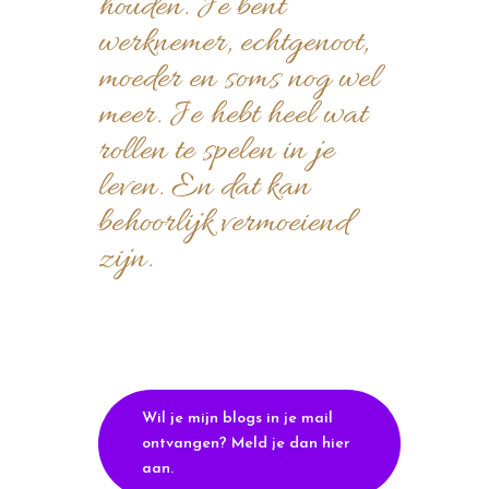
houden. Je bent
werknemer, echtgenoot,
moeder en soms nog wel
meer. Je hebt heel wat
rollen te spelen in je
leven. En dat kan
behoorlijk vermoeiend
zijn.
Wil je mijn blogs in je mail
ontvangen? Meld je dan hier
aan.