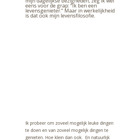
mijn dagelijkse bezigheden, zeg ik wel
eens voor de grap: “Ik ben een
levensgenieter.” Maar in werkelijkheid
is dat ook mijn levensfilosofie.
Wil je graag mijn
suggesties blijven volgen
om je blijvend uitgerust
en energiek te voelen?
Schrijf je in voor mijn
inspirerende e-mail die ik
iedere 2 weken schrijf.
Ik probeer om zoveel mogelijk leuke dingen
te doen en van zoveel mogelijk dingen te
genieten. Hoe klein dan ook. En natuurlijk