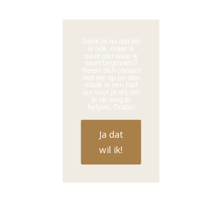
Denk je nu dat wil
ik ook, maar ik
weet niet waar ik
moet beginnen?
Neem dan contact
met me op en dan
maak ik een half
uur voor je vrij om
je op weg te
helpen. Gratis!
Ja dat
wil ik!