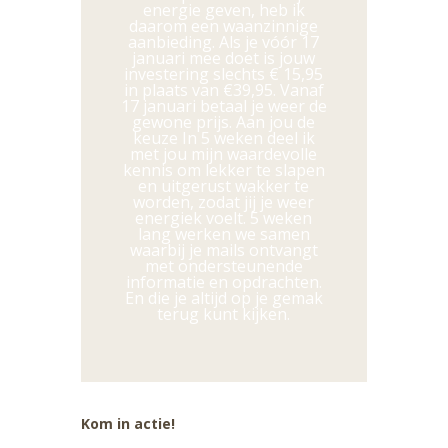
energie geven, heb ik
daarom een waanzinnige
aanbieding. Als je vóór 17
januari mee doet is jouw
investering slechts € 15,95
in plaats van €39,95. Vanaf
17 januari betaal je weer de
gewone prijs. Aan jou de
keuze In 5 weken deel ik
met jou mijn waardevolle
kennis om lekker te slapen
en uitgerust wakker te
worden, zodat jij je weer
energiek voelt. 5 weken
lang werken we samen
waarbij je mails ontvangt
met ondersteunende
informatie en opdrachten.
En die je altijd op je gemak
terug kunt kijken.
Kom in actie!