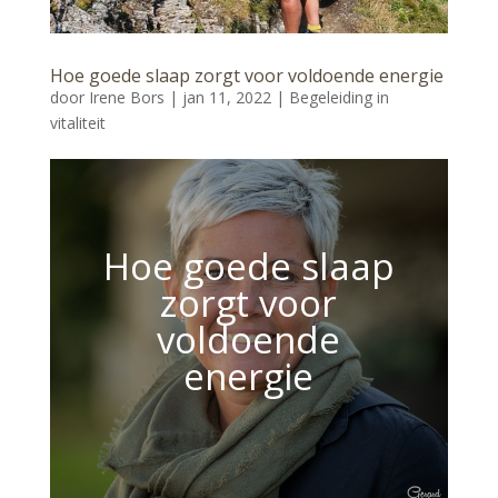
Hoe goede slaap zorgt voor voldoende energie
door
Irene Bors
|
jan 11, 2022
|
Begeleiding in
vitaliteit
Hoe goede slaap
zorgt voor
voldoende
energie