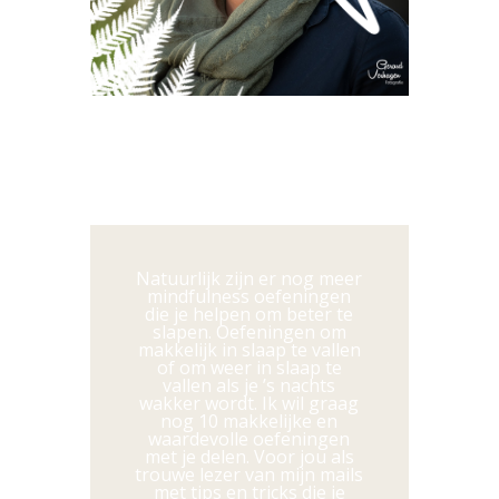
Natuurlijk zijn er nog meer
mindfulness oefeningen
die je helpen om beter te
slapen. Oefeningen om
makkelijk in slaap te vallen
of om weer in slaap te
vallen als je ’s nachts
wakker wordt. Ik wil graag
nog 10 makkelijke en
waardevolle oefeningen
met je delen. Voor jou als
trouwe lezer van mijn mails
met tips en tricks die je