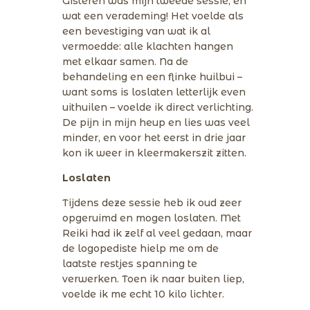
Gisteren was mijn tweede sessie, en
wat een verademing! Het voelde als
een bevestiging van wat ik al
vermoedde: alle klachten hangen
met elkaar samen. Na de
behandeling en een flinke huilbui –
want soms is loslaten letterlijk even
uithuilen – voelde ik direct verlichting.
De pijn in mijn heup en lies was veel
minder, en voor het eerst in drie jaar
kon ik weer in kleermakerszit zitten.
Loslaten
Tijdens deze sessie heb ik oud zeer
opgeruimd en mogen loslaten. Met
Reiki had ik zelf al veel gedaan, maar
de logopediste hielp me om de
laatste restjes spanning te
verwerken. Toen ik naar buiten liep,
voelde ik me echt 10 kilo lichter.