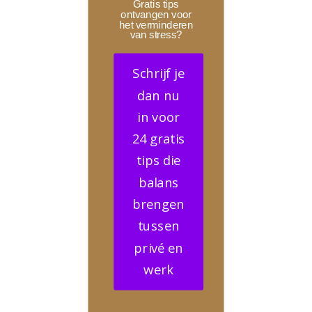
Gratis tips
ontvangen voor
het verminderen
van stress?
Schrijf je
dan nu
in voor
24 gratis
tips die
balans
brengen
tussen
privé en
werk