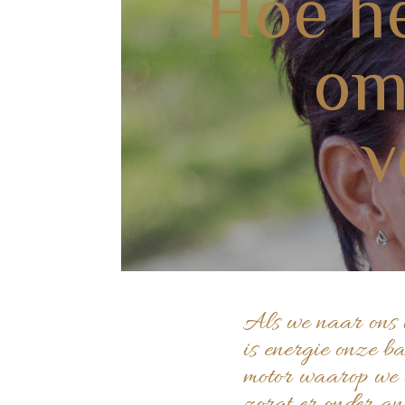
Hoe he
om 
v
Als we naar ons 
is energie onze ba
motor waarop we 