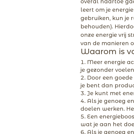
overal naartoe gaa
leert om je energie
gebruiken, kun je r
behouden). Hierdoo
onze energie vrij 
van de manieren om
Waarom is vo
Meer energie ac
je gezonder voelen
Door een goede 
je bent dan produc
Je kunt met ener
Als je genoeg ene
doelen werken. Het
Een energieboost
wat je aan het doe
Als je genoeg en