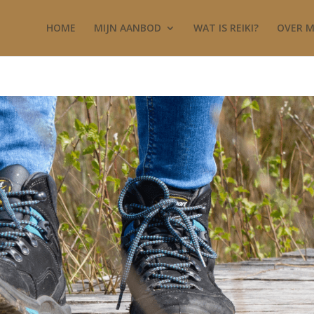
HOME
MIJN AANBOD
WAT IS REIKI?
OVER M