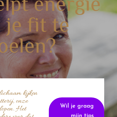
lpt energie
je fit te
oelen?
lichaam kijken
tterij, onze
Wil je graag
lopen. Het
mijn tips