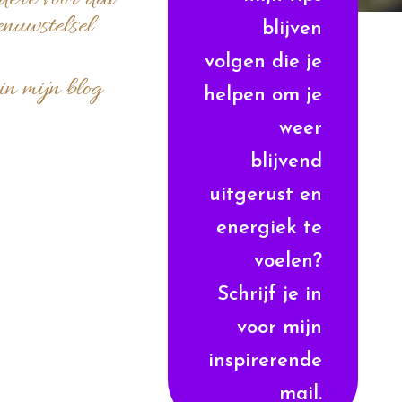
dere voor dat
enuwstelsel
blijven
volgen die je
in mijn blog
helpen om je
weer
blijvend
uitgerust en
energiek te
voelen?
Schrijf je in
voor mijn
inspirerende
mail.