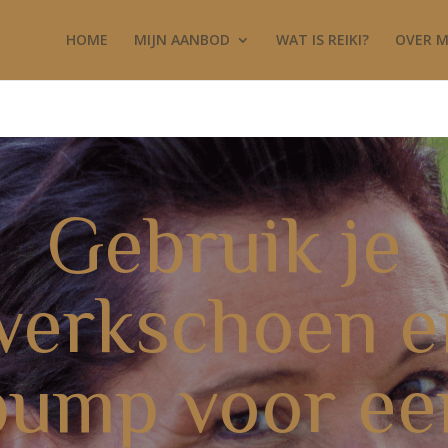
HOME
MIJN AANBOD
WAT IS REIKI?
OVER M
Gebruik je
werkschoen e
pump voor ee