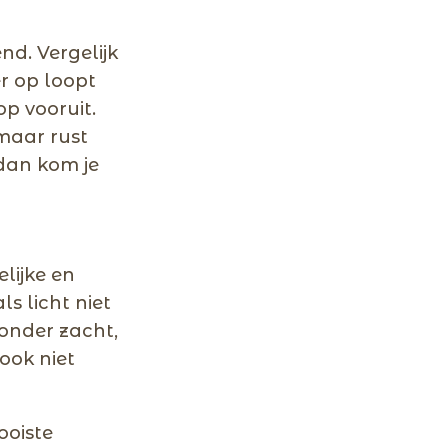
nd. Vergelijk
er op loopt
op vooruit.
 maar rust
dan kom je
lijke en
ls licht niet
zonder zacht,
ook niet
ooiste