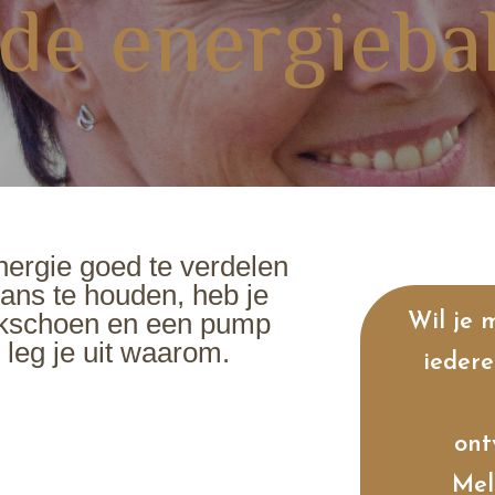
de energieba
ergie goed te verdelen
lans te houden, heb je
kschoen en een pump
Wil je 
k leg je uit waarom.
iedere
ont
Mel