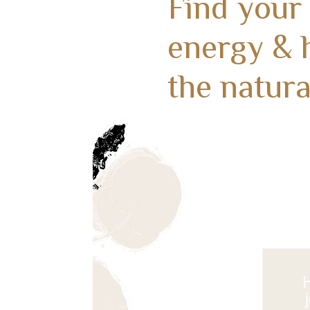
Find your
energy & 
the natura
H