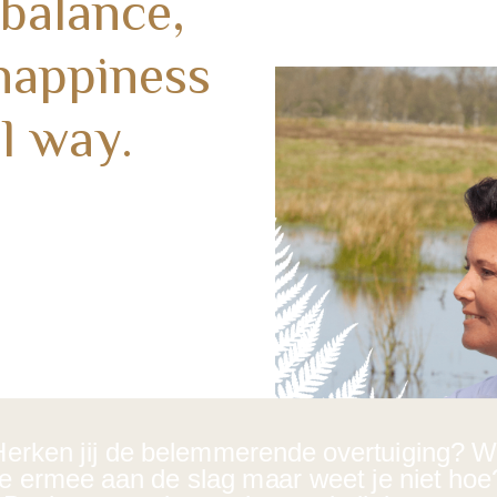
 balance,
happiness
l way.
erken jij de belemmerende overtuiging? W
je ermee aan de slag maar weet je niet hoe