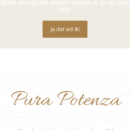
Boek een gratis sessie waarin ik je op weg
help.
Ja dat wil ik!
Pura Potenza