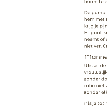
horen te z
De pump st
hem met ru
krijg je p
Hij gaat k
neemt of 
niet ver. 
Mannel
Wissel de
vrouwelijk
zonder do
ratio nie
zonder el
Als je to