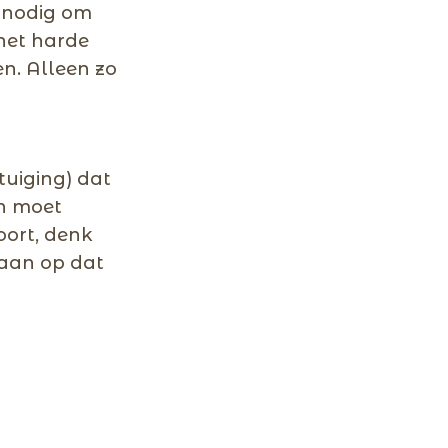
 nodig om
 het harde
n. Alleen zo
uiging) dat
n moet
oort, denk
 aan op dat