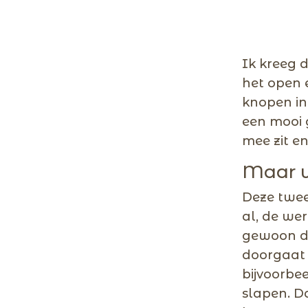
Ik kreeg 
het open 
knopen in 
een mooi 
mee zit en
Maar w
Deze twee
al, de we
gewoon do
doorgaat 
bijvoorbee
slapen. Da