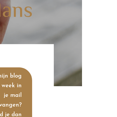
lans
mijn blog
 week in
je mail
vangen?
d je dan