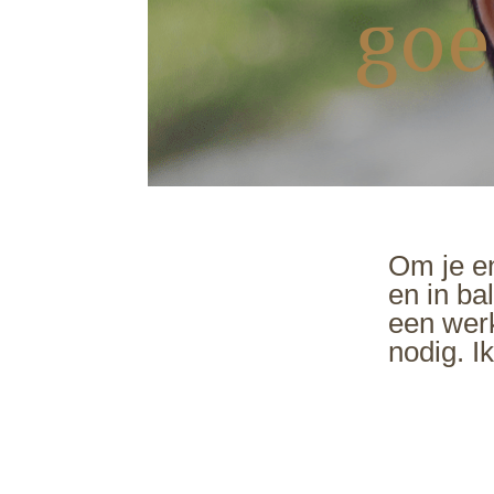
goe
Om je en
en in ba
een wer
nodig. I