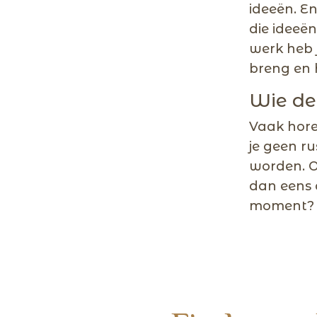
ideeën. E
die ideeë
werk heb 
breng en 
Wie de
Vaak hore
je geen r
worden. O
dan eens 
moment?