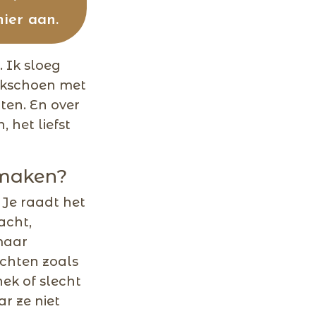
hier aan.
 Ik sloeg
erkschoen met
ten. En over
het liefst
 maken?
 Je raadt het
acht,
maar
achten zoals
nek of slecht
r ze niet