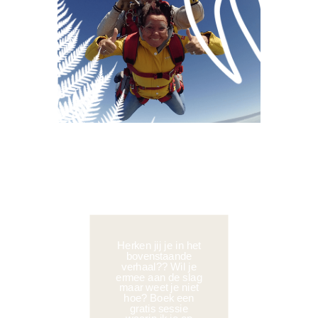
Herken jij je in het
bovenstaande
verhaal?? Wil je
ermee aan de slag
maar weet je niet
hoe? Boek een
gratis sessie