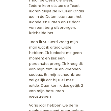
Maar de wens die bleef.
Iedere keer als we op Texel
waren twijfelde ik weer. Of als
we in de Dolomieten aan het
wandelen waren en ze daar
van een berg afsprongen,
kriebelde het.
Toen ik 50 werd vroeg mijn
man wat ik graag wilde
hebben. Ik bedacht me geen
moment en zei: een
parachutesprong. Ik kreeg dit
van mijn familie en vrienden
cadeau. En mijn schoonbroer
zei gelijk dat hij wel mee
wilde. Daar kon ik dus gelijk 2
van mijn bezwaren
wegstrepen.
Vorig jaar hebben we de 1e
poging gewaagd, maar helaas