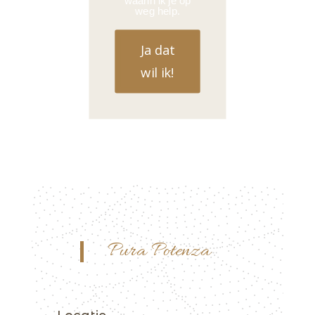
waarin ik je op
weg help.
Ja dat
wil ik!
Pura Potenza