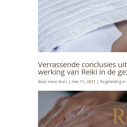
Verrassende conclusies ui
werking van Reiki in de g
door
Irene Bors
|
mei 11, 2021
|
Begeleiding in v
R