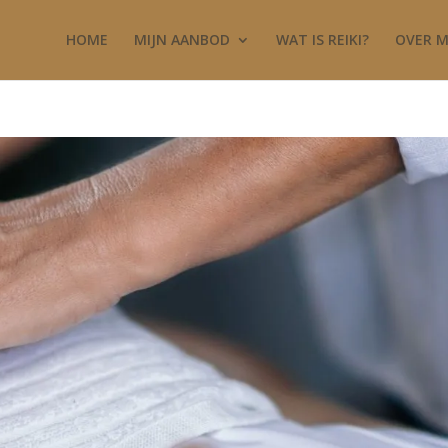
HOME
MIJN AANBOD
WAT IS REIKI?
OVER M