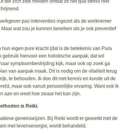
f die zich ziek melden omdat ze het qua stress niet
hrijnend.
erkgever pas interventies ingezet als de werknemer
. Maar wat zou je kunnen bereiken als je ook preventief
 hun eigen pure kracht (dat is de betekenis van Pura
k gebruik hiervoor een holistische aanpak, dat wil
 naar symptoombestrijding kijk, maar ook op zoek ga
an van aanpak maak. Dit is nodig om de vitaliteit terug
rijk, te behouden. Ik doe dit met kennis en kunde uit de
eld, maar ook vanuit persoonlijke ervaring. Want ook ik
n aan en weet hoe zwaar het kan zijn.
ethoden is Reiki.
rnatieve geneeswijzen. Bij Reiki wordt er gewerkt met de
aam met levensenergie, wordt behandeld.