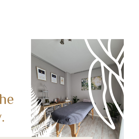
the
.