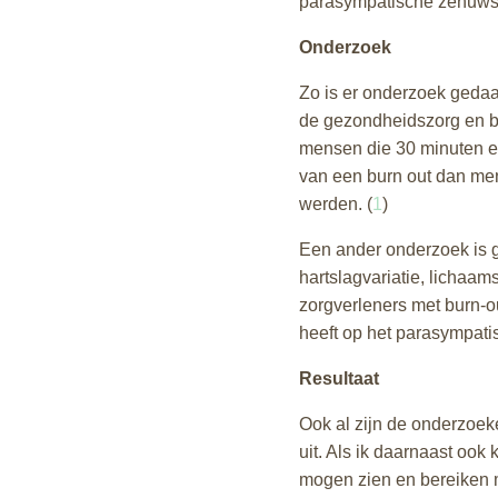
parasympatische zenuwste
Onderzoek
Zo is er onderzoek geda
de gezondheidszorg en bu
mensen die 30 minuten e
van een burn out dan me
werden. (
1
)
Een ander onderzoek is g
hartslagvariatie, lichaam
zorgverleners met burn-ou
heeft op het parasympati
Resultaat
Ook al zijn de onderzoeke
uit. Als ik daarnaast ook 
mogen zien en bereiken m