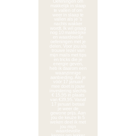
Oefeningen om
makkelijk in slaap
te vallen of om
weer in slaap te
vallen als je ’s
nachts wakker
wordt. Ik wil graag
nog 10 makkelijke
en waardevolle
oefeningen met je
delen. Voor jou als
trouwe lezer van
mijn mails met tips
en tricks die je
energie geven,
heb ik daarom een
waanzinnige
aanbieding. Als je
vóór 17 januari
mee doet is jouw
investering slechts
€ 15,95 in plaats
van €39,95. Vanaf
17 januari betaal
je weer de
gewone prijs. Aan
jou de keuze In 5
weken deel ik met
jou mijn
waardevolle
kennis om lekker