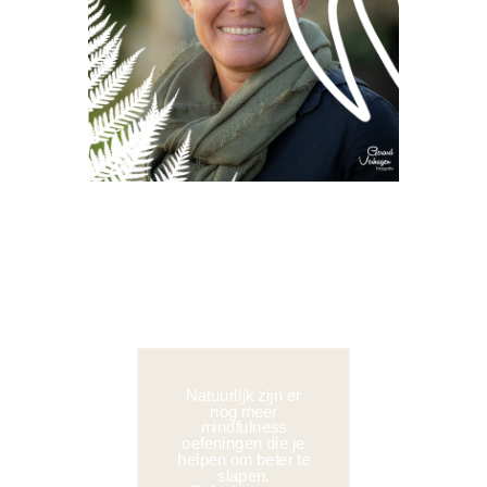
Natuurlijk zijn er
nog meer
mindfulness
oefeningen die je
helpen om beter te
slapen.