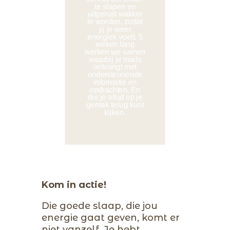
te slapen en
uitgerust wakker
te worden, zodat
jij je weer
energiek voelt. 5
weken lang
werken we samen
waarbij je mails
ontvangt met
ondersteunende
informatie en
opdrachten. En
die je altijd op je
gemak terug kunt
kijken.
Kom in actie!
Die goede slaap, die jou
energie gaat geven, komt er
niet vanzelf. Je hebt