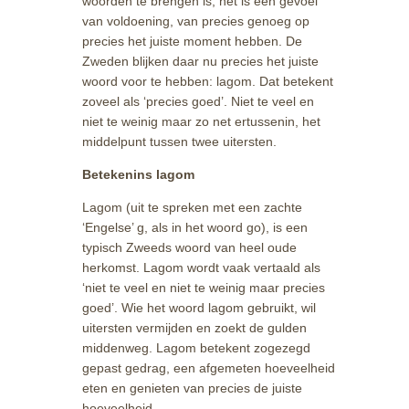
woorden te brengen is, het is een gevoel
van voldoening, van precies genoeg op
precies het juiste moment hebben. De
Zweden blijken daar nu precies het juiste
woord voor te hebben: lagom. Dat betekent
zoveel als ‘precies goed’. Niet te veel en
niet te weinig maar zo net ertussenin, het
middelpunt tussen twee uitersten.
Betekenins l
agom
Lagom (uit te spreken met een zachte
‘Engelse’ g, als in het woord go), is een
typisch Zweeds woord van heel oude
herkomst. Lagom wordt vaak vertaald als
‘niet te veel en niet te weinig maar precies
goed’. Wie het woord lagom gebruikt, wil
uitersten vermijden en zoekt de gulden
middenweg. Lagom betekent zogezegd
gepast gedrag, een afgemeten hoeveelheid
eten en genieten van precies de juiste
hoeveelheid.