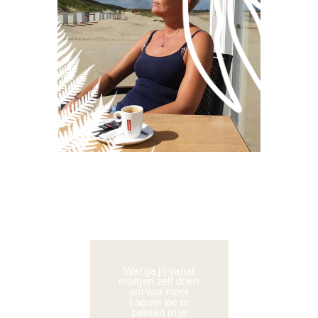
Wat ga jij vanaf
morgen zelf doen
om wat meer
Lagom toe te
passen in je