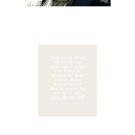
Volg me op social
media om nog
meer tips te lezen
over hoe jij je
energieker gaat
voelen. In de
maand januari
staat er iedere dag
een tip in mijn
story. Mis ze niet!