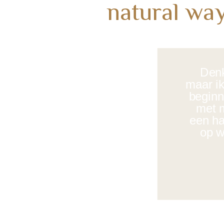
natural way
Denk
maar ik
beginn
met 
een hal
op w