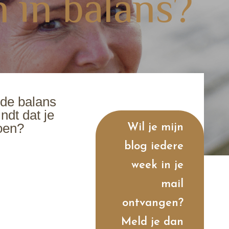
 in balans?
 de balans
indt dat je
oen?
Wil je mijn
blog iedere
week in je
mail
ontvangen?
Meld je dan