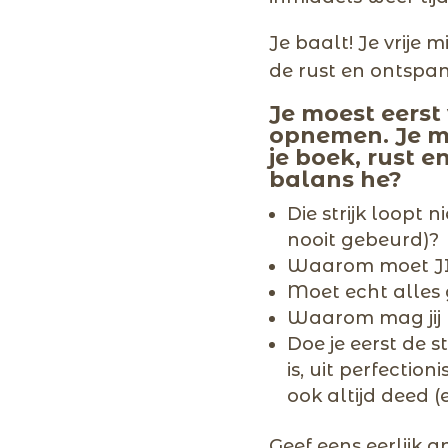
Je baalt! Je vrije
de rust en ontspan
Je moest eerst 
opnemen. Je mo
je boek, rust 
balans he?
Die strijk loopt n
nooit gebeurd)?
Waarom moet JIJ 
Moet echt alles
Waarom mag jij n
Doe je eerst de st
is, uit perfecti
ook altijd deed 
Geef eens eerlijk