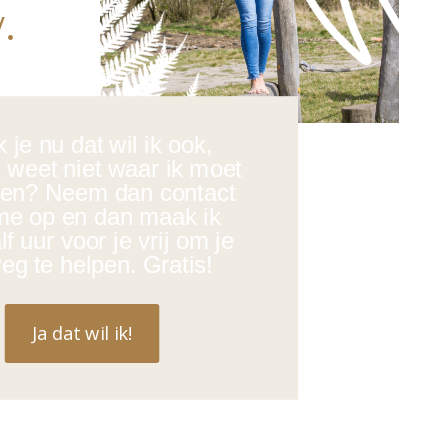
.
 je nu dat wil ik ook,
 weet niet waar ik moet
en? Neem dan contact
me op en dan maak ik
f uur voor je vrij om je
eg te helpen. Gratis!
Ja dat wil ik!