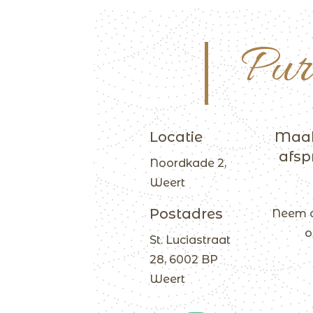
Pur
Locatie
Maak
afsp
Noordkade 2,
Weert
Postadres
Neem c
o
St. Luciastraat
28, 6002 BP
Weert