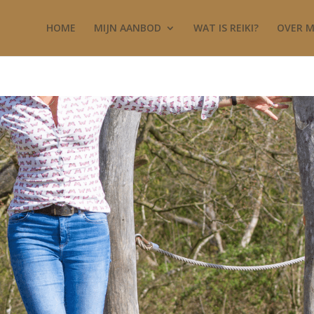
HOME
MIJN AANBOD
WAT IS REIKI?
OVER M