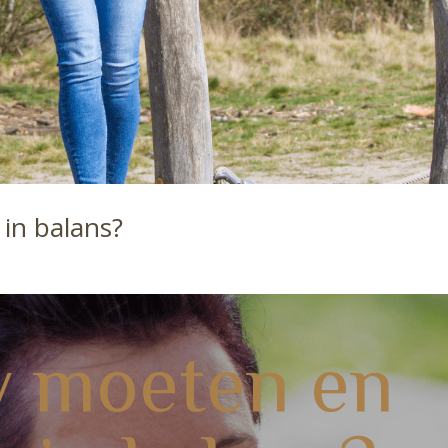
in balans?
e
w moeten en