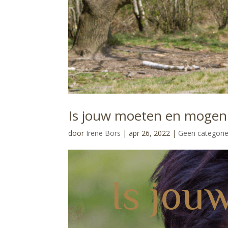
Is jouw moeten en mogen 
door
Irene Bors
|
apr 26, 2022
|
Geen categori
Is jou