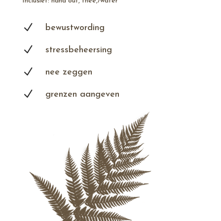
Inclusief: hand out, thee,/water
N
bewustwording
N
stressbeheersing
N
nee zeggen
N
grenzen aangeven